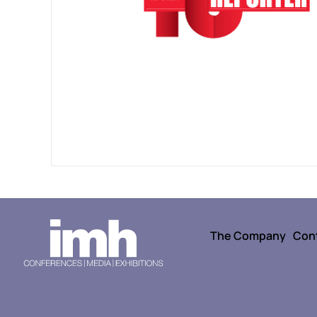
The Company
Con