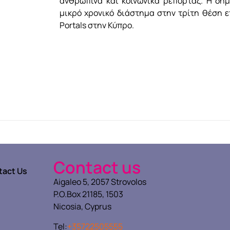
ανθρώπινα και κοινωνικά ρεπορτάζ. Η δημ
μικρό χρονικό διάστημα στην τρίτη θέση 
Portals στην Κύπρο.
Contact us
tact Us
Aigaleo 5, 2057 Strovolos
P.O.Box 21185, 1503
Nicosia, Cyprus
Tel:
+35722505555